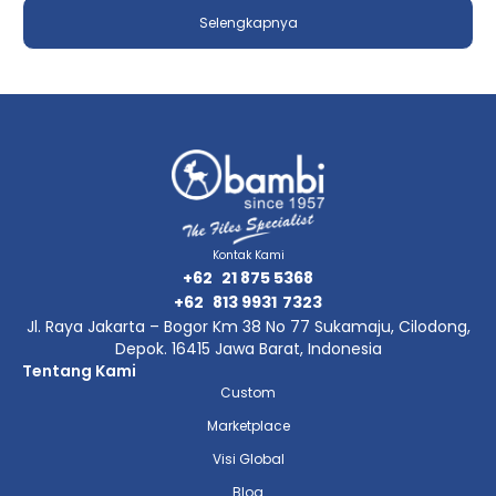
Selengkapnya
Kontak Kami
+62
21 875 5368
+62
813 9931
7323
Jl. Raya Jakarta – Bogor Km 38 No 77 Sukamaju, Cilodong,
Depok. 16415 Jawa Barat, Indonesia
Tentang Kami
Custom
Marketplace
Visi Global
Blog