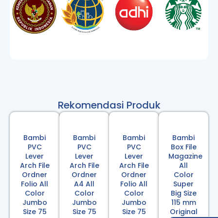
Rekomendasi Produk
Bambi
Bambi
Bambi
Bambi
PVC
PVC
PVC
Box File
Lever
Lever
Lever
Magazine
Arch File
Arch File
Arch File
All
Ordner
Ordner
Ordner
Color
Folio All
A4 All
Folio All
Super
Color
Color
Color
Big Size
Jumbo
Jumbo
Jumbo
115 mm
Size 75
Size 75
Size 75
Original