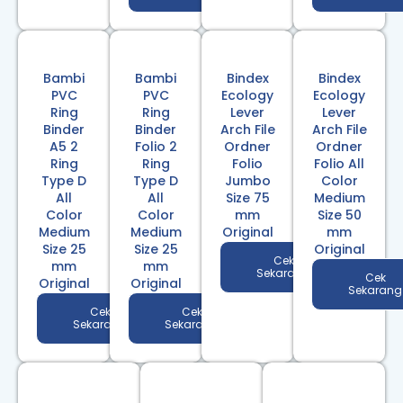
Bambi
Bambi
Bindex
Bindex
PVC
PVC
Ecology
Ecology
Ring
Ring
Lever
Lever
Binder
Binder
Arch File
Arch File
A5 2
Folio 2
Ordner
Ordner
Ring
Ring
Folio
Folio All
Type D
Type D
Jumbo
Color
All
All
Size 75
Medium
Color
Color
mm
Size 50
Medium
Medium
Original
mm
Size 25
Size 25
Original
Cek
mm
mm
Sekarang
Cek
Original
Original
Sekarang
Cek
Cek
Sekarang
Sekarang