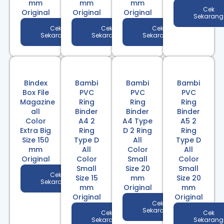
mm
mm
mm
Cek
Original
Original
Original
Sekarang
Cek
Cek
Cek
Sekarang
Sekarang
Sekarang
Bindex
Bambi
Bambi
Bambi
Box File
PVC
PVC
PVC
Magazine
Ring
Ring
Ring
all
Binder
Binder
Binder
Color
A4 2
A4 Type
A5 2
Extra Big
Ring
D 2 Ring
Ring
Size 150
Type D
All
Type D
mm
All
Color
All
Original
Color
Small
Color
Small
Size 20
Small
Cek
Size 15
mm
Size 20
Sekarang
mm
Original
mm
Original
Original
Cek
Sekarang
Cek
Cek
Sekarang
Sekarang